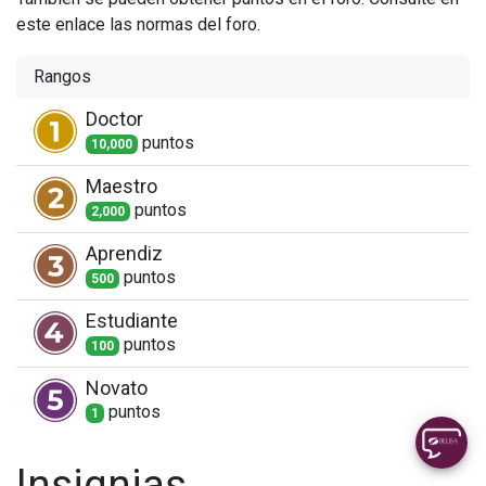
este enlace las normas del foro.
Rangos
Doctor
punto
s
10,000
Maestro
punto
s
2,000
Aprendiz
punto
s
500
Estudiante
punto
s
100
Novato
punto
s
1
Insignias