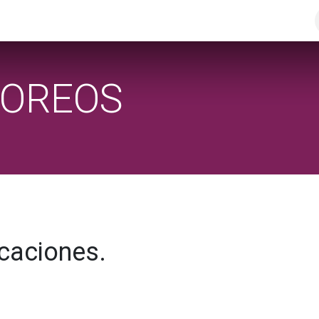
omaya
TOREOS
icaciones.